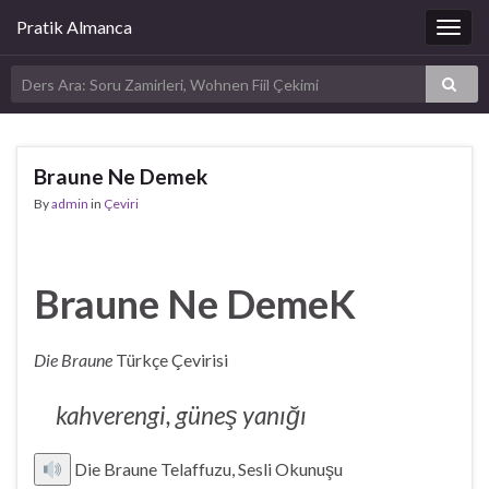
Pratik Almanca
Togg
navig
Braune Ne Demek
By
admin
in
Çeviri
Braune Ne DemeK
Die Braune
Türkçe Çevirisi
kahverengi, güneş yanığı
Die Braune Telaffuzu, Sesli Okunuşu