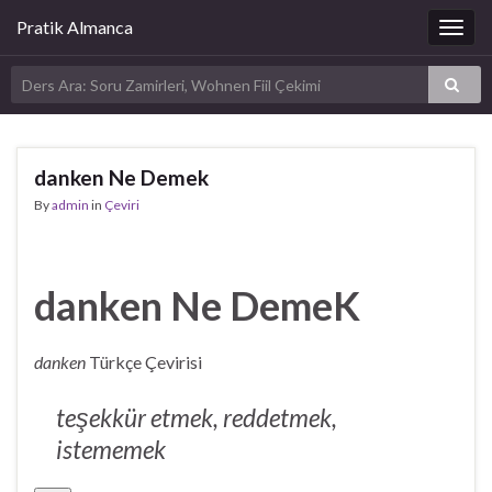
Pratik Almanca
Togg
navig
danken Ne Demek
By
admin
in
Çeviri
danken Ne DemeK
danken
Türkçe Çevirisi
teşekkür etmek, reddetmek,
istememek