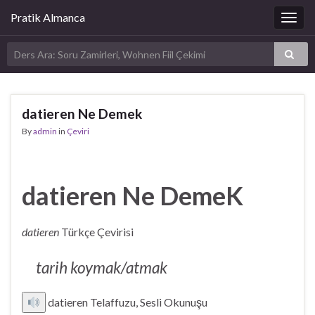
Pratik Almanca
Togg
navig
datieren Ne Demek
By
admin
in
Çeviri
datieren Ne DemeK
datieren
Türkçe Çevirisi
tarih koymak/atmak
datieren Telaffuzu, Sesli Okunuşu