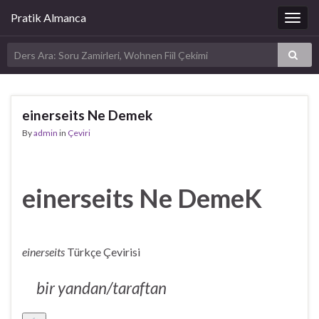
Pratik Almanca
Togg
navig
einerseits Ne Demek
By
admin
in
Çeviri
einerseits Ne DemeK
einerseits
Türkçe Çevirisi
bir yandan/taraftan