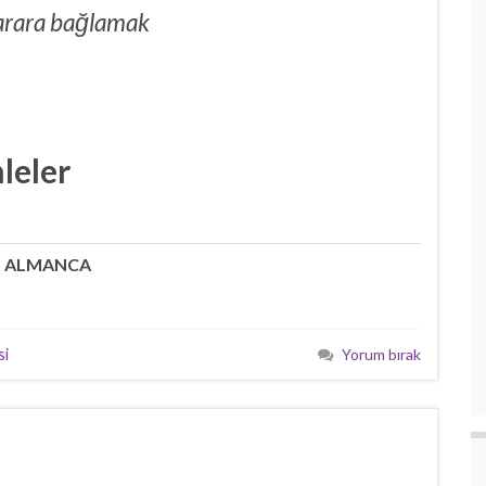
arara bağlamak
mleler
ALMANCA
si
Yorum bırak