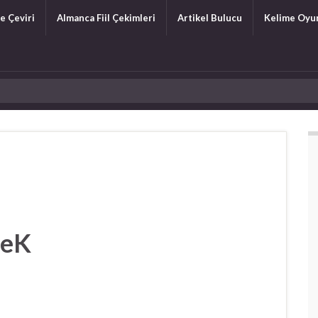
e Çeviri
Almanca Fiil Çekimleri
Artikel Bulucu
Kelime Oyu
meK