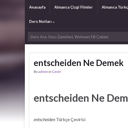
Anasayfa
Almanca Çizgi Filmler
Almanca Türkç
Ders Notları
entscheiden Ne Demek
By
admin
in
Çeviri
entscheiden Ne De
entscheiden
Türkçe Çevirisi