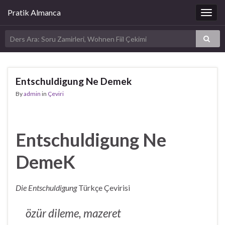
Pratik Almanca
Togg
navig
Entschuldigung Ne Demek
By
admin
in
Çeviri
Entschuldigung Ne
DemeK
Die Entschuldigung
Türkçe Çevirisi
özür dileme, mazeret