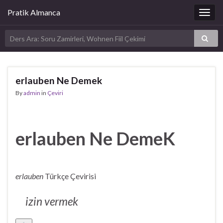
Pratik Almanca
Togg
navig
erlauben Ne Demek
By
admin
in
Çeviri
erlauben Ne DemeK
erlauben
Türkçe Çevirisi
izin vermek