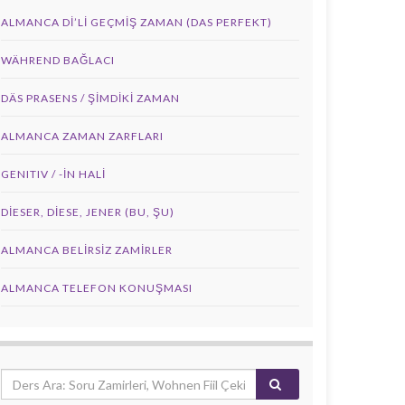
ALMANCA DI’LI GEÇMIŞ ZAMAN (DAS PERFEKT)
WÄHREND BAĞLACI
DÄS PRASENS / ŞİMDİKİ ZAMAN
ALMANCA ZAMAN ZARFLARI
GENITIV / -İN HALİ
DIESER, DIESE, JENER (BU, ŞU)
ALMANCA BELIRSIZ ZAMIRLER
ALMANCA TELEFON KONUŞMASI