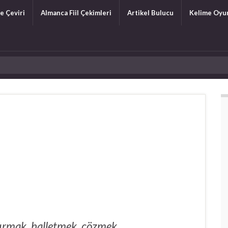
e Çeviri
Almanca Fiil Çekimleri
Artikel Bulucu
Kelime Oyu
rmak, halletmek, çözmek