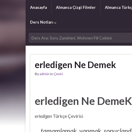
Anasayfa
Almanca Çizgi Filmler
Almanca Türkç
Ders Notları
erledigen Ne Demek
By
admin
in
Çeviri
erledigen Ne DemeK
erledigen
Türkçe Çevirisi
tamamlamak, yapmak, sonuçlandı