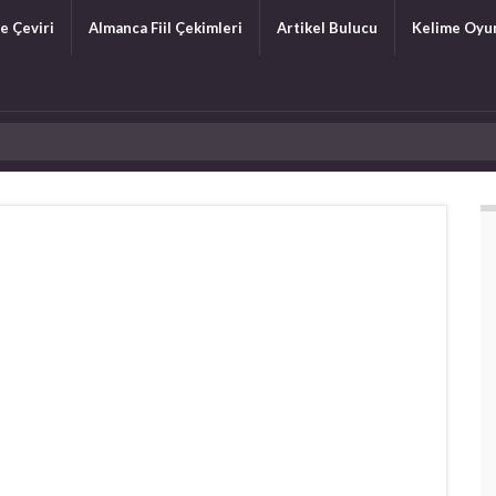
e Çeviri
Almanca Fiil Çekimleri
Artikel Bulucu
Kelime Oyu