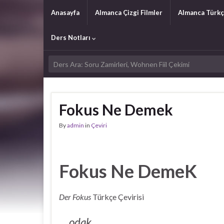
Anasayfa
Almanca Çizgi Filmler
Almanca Türkç
Ders Notları
Fokus Ne Demek
By
admin
in
Çeviri
Fokus Ne DemeK
Der Fokus
Türkçe Çevirisi
odak