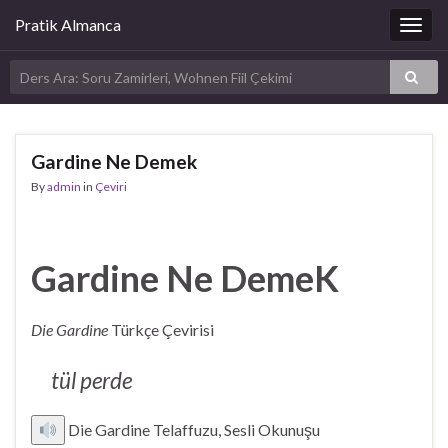
Pratik Almanca
Togg
navig
Gardine Ne Demek
By
admin
in
Çeviri
Gardine Ne DemeK
Die Gardine
Türkçe Çevirisi
tül perde
Die Gardine Telaffuzu, Sesli Okunuşu