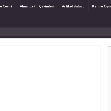
e Çeviri
Almanca Fiil Çekimleri
Artikel Bulucu
Kelime Oyu