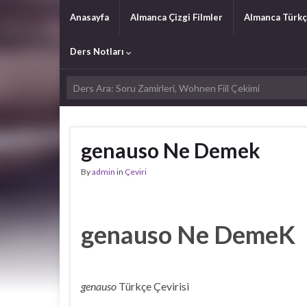
Anasayfa
Almanca Çizgi Filmler
Almanca Türkç
Ders Notları
genauso Ne Demek
By
admin
in
Çeviri
genauso Ne DemeK
genauso
Türkçe Çevirisi