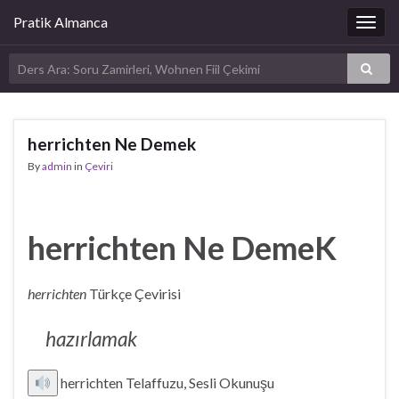
Pratik Almanca
Togg
navig
herrichten Ne Demek
By
admin
in
Çeviri
herrichten Ne DemeK
herrichten
Türkçe Çevirisi
hazırlamak
herrichten Telaffuzu, Sesli Okunuşu