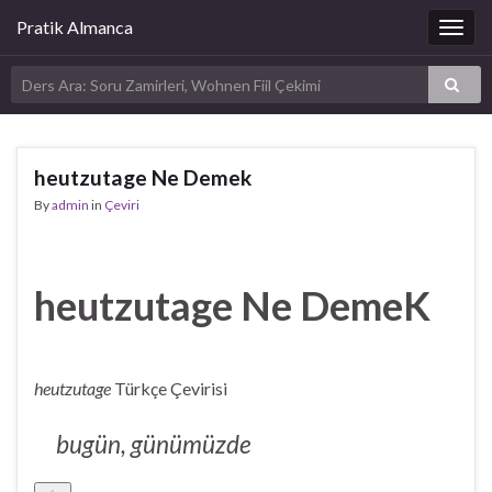
Pratik Almanca
Togg
navig
heutzutage Ne Demek
By
admin
in
Çeviri
heutzutage Ne DemeK
heutzutage
Türkçe Çevirisi
bugün, günümüzde