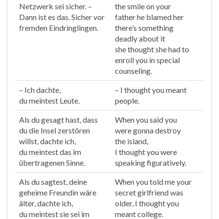
Netzwerk sei sicher. –
the smile on your
Dann ist es das. Sicher vor
father he blamed her
fremden Eindringlingen.
there’s something
deadly about it
she
thought
she had to
enroll you in special
counseling.
– Ich dachte,
– I
thought
you meant
du
meintest
Leute.
people.
Als du gesagt hast, dass
When you said you
du die Insel zerstören
were gonna destroy
willst, dachte ich,
the island,
du
meintest
das im
I
thought
you were
übertragenen Sinne.
speaking figuratively.
Als du sagtest, deine
When you told me your
geheime Freundin wäre
secret girlfriend was
älter, dachte ich,
older, I
thought
you
du
meintest
sie sei im
meant college.