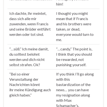
him!
Ich dachte, Ihr
meintet
,
I
thought
you might
dass sich alle mir
mean that if Francis
zuwenden, wenn Francis
and his brothers were
und seine Brüder entführt
taken, or dead,
werden oder tot sind.
everyone would turn to
me.
“…süß.” Ich
meine
damit,
“…candy.” The point is,
du solltest belohnt
I think that you should
werden und dich nicht
be rewarded, not
selbst strafen. Ok?
punishing yourself.
“Bei so einer
If you think I’ll go along
Verunstaltung der
with this
Nachrichten könnt
bastardization of the
ihr
meine
Kündigung auch
news… you can have
gleich haben.”
my resignation along
with Max
Schumacher’s.