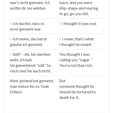
war’s nicht
gemeint
. Ich
back, and you were
wollte dir nie wehtun.
ship-shape and rearing
to go, go you did.
– Ich dachte, dass es
– I
thought
it was real.
ernst
gemeint
war.
– Ich meine, das hat er
– I mean, that’s what
glaube ich
gemeint
.
I
thought
he meant.
– Süß? – Ah. Sie dachten
You
thought
I was
wohl, ich hab
calling you “sugar. ”
Sie
gemeint
mit “süß.” So
You’re not that rich.
reich sind Sie auch nicht.
Aber jemand hat
gemeint
,
But
man müsse ihn zu Tode
someone
thought
he
foltern.
should be tortured to
death for it.