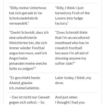
“Billy,
meine
Unterhose
“Billy, I think I just
hat sich gerade in ‘ne
turned my Fruit of the
Schokoladefabrik
Looms into fudge
verwandelt.”
factory.”
“Denkt Schmidt, dass ich
“Does Schmidt think
eine unkultivierte
that I’m an uncultured
Weichbrine bin, die sich
meathead who has to
immer wieder Footbal
rewatch football
angucken muss, weil ich
because I’m afraid of
Angst habe
showing anyone my
jemanden
meine
weiche
softer side?”
Seite zu zeigen?”
“Es geschieht heute
Later today, I think, my
Abend, glaube
dove.
ich,
meine
Geliebte.
– Das ist nicht nur Gewalt
And just when
gegen sich selbst. – So
I
thought
I had you