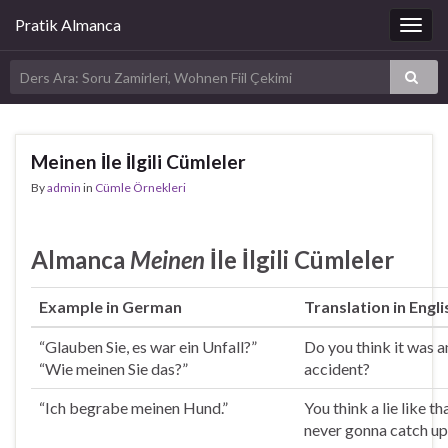
Pratik Almanca
Togg
navig
Meinen İle İlgili Cümleler
By
admin
in
Cümle Örnekleri
Almanca
Meinen
İle İlgili Cümleler
Example in German
Translation in Engli
“Glauben Sie, es war ein Unfall?”
Do you
think
it was a
“Wie
meinen
Sie das?”
accident?
“Ich begrabe
meinen
Hund.”
You
think
a lie like th
never gonna catch up