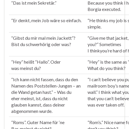
“Das ist
mein
Sekretär.”
Because you
think
I 
Borgia executed.
“Er denkt,
mein
Job wäre so einfach.
“He
think
s my job is 
simple.
“Gibst du mir mal
mein
Jackett”?
“Give me that jacket, 
Bist du schwerhörig oder was?
you?” Sometimes
I
think
you’re hard of 
“Hey” heißt “Hallo”. Oder
“Hey” is the same as “
was
meinst
du?
What do you
think
?
“Ich kann nicht fassen, dass du den
“I can’t believe you p
Namen des Poststellen-Jungen – an
mailroom boy’s name
die Wand getan hast.” – Was du
wall.” I
think
what you
eher
meinst
, ist, dass du nicht
that you can’t believ
glauben kannst, dass deiner
was ever taken off.
abgenommen wurde.
“Roms”. Guter Name für ‘ne
“Rom’s.” Nice name fo
Bar,
meinst
du nicht?
don’t you
think
?