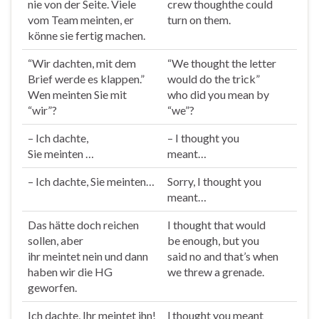
nie von der Seite. Viele
crew
thought
he could
vom Team
meinten
, er
turn on them.
könne sie fertig machen.
“Wir dachten, mit dem
“We
thought
the letter
Brief werde es klappen.”
would do the trick”
Wen
meinten
Sie mit
who did you mean by
“wir”?
“we”?
– Ich dachte,
– I
thought
you
Sie
meinten
…
meant…
– Ich dachte, Sie
meinten
…
Sorry, I
thought
you
meant…
Das hätte doch reichen
I
thought
that would
sollen, aber
be enough, but you
ihr
meintet
nein und dann
said no and that’s when
haben wir die HG
we threw a grenade.
geworfen.
Ich dachte, Ihr
meintet
ihn!
l
thought
you meant