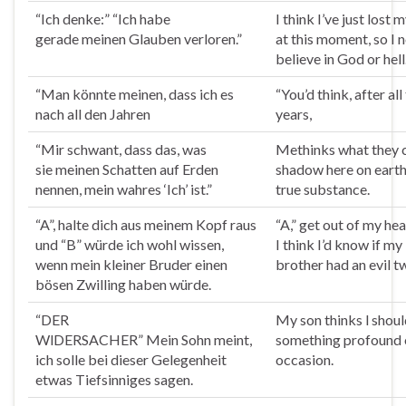
“Ich denke:” “Ich habe
I
think
I’ve just lost m
gerade
meinen
Glauben verloren.”
at this moment, so I 
believe in God or hell
“Man könnte
meinen
, dass ich es
“You’d
think
, after al
nach all den Jahren
years,
“Mir schwant, dass das, was
Me
think
s what they 
sie
meinen
Schatten auf Erden
shadow here on eart
nennen, mein wahres ‘Ich’ ist.”
true substance.
“A”, halte dich aus
mein
em Kopf raus
“A,” get out of my hea
und “B” würde ich wohl wissen,
I
think
I’d know if my l
wenn
mein
kleiner Bruder einen
brother had an evil tw
bösen Zwilling haben würde.
“DER
My son
think
s l shou
WlDERSACHER”
Mein
Sohn
mein
t,
something profound o
ich solle bei dieser Gelegenheit
occasion.
etwas Tiefsinniges sagen.