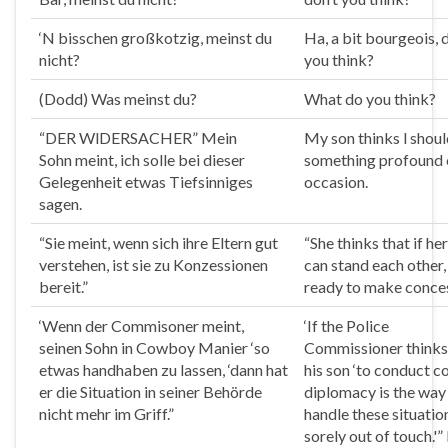
‘N bisschen großkotzig,
meinst
du
Ha, a bit bourgeois, 
nicht?
you
think
?
(Dodd) Was
meinst
du?
What do you
think
?
“DER WlDERSACHER” Mein
My son
thinks
l shoul
Sohn
meint
, ich solle bei dieser
something profound o
Gelegenheit etwas Tiefsinniges
occasion.
sagen.
“Sie
meint
, wenn sich ihre Eltern gut
“She
thinks
that if he
verstehen, ist sie zu Konzessionen
can stand each other, 
bereit.”
ready to make conces
‘Wenn der Commisoner
meint
,
‘If the Police
seinen Sohn in Cowboy Manier ‘so
Commissioner
thinks
etwas handhaben zu lassen, ‘dann hat
his son ‘to conduct 
er die Situation in seiner Behörde
diplomacy is the way 
nicht mehr im Griff.”
handle these situation
sorely out of touch.'