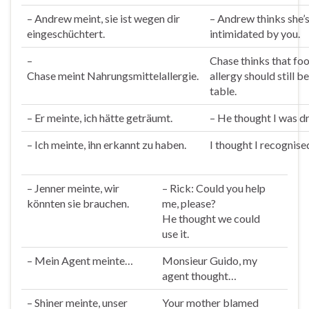
– Andrew
meint
, sie ist wegen dir
– Andrew
thinks
she’
eingeschüchtert.
intimidated by you.
–
Chase
thinks
that fo
Chase
meint
Nahrungsmittelallergie.
allergy should still b
table.
– Er
meinte
, ich hätte geträumt.
– He
thought
I was d
– Ich
meinte
, ihn erkannt zu haben.
I
thought
I recognised
– Jenner
meinte
, wir
– Rick: Could you help
könnten sie brauchen.
me, please?
He
thought
we could
use it.
– Mein Agent
meinte
…
Monsieur Guido, my
agent
thought
…
– Shiner
meinte
, unser
Your mother blamed