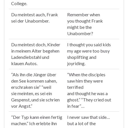
College.
Du
meintest
auch, Frank
Remember when
sei der Unabomber.
you
thought
Frank
might be the
Unabomber?
Du
meintest
doch, Kinder
I
thought
you said kids
in meinem Alter begehen
my age were too busy
Ladendiebstahl und
shoplifting and
klauen Autos.
joyriding.
“Als ihn die Jünger über
“When the disciples
den See kommen sahen,
saw him they were
erschraken sie” “weil
terrified
sie
meinten
, es sei ein
and
thought
he was a
Gespenst, und sie schrien
ghost.” “They cried out
vor Angst.”
in fear”…
“Der Typ kann einen fertig
I never saw that side…
machen.” Ich erlebte ihn
but a lot of the