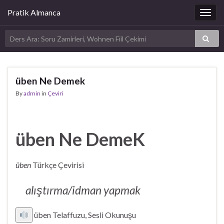
Pratik Almanca
Togg
navig
üben Ne Demek
By
admin
in
Çeviri
üben Ne DemeK
üben
Türkçe Çevirisi
alıştırma/idman yapmak
üben Telaffuzu, Sesli Okunuşu