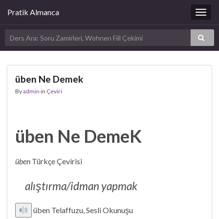
Pratik Almanca
Togg
navig
üben Ne Demek
By
admin
in
Çeviri
üben Ne DemeK
üben
Türkçe Çevirisi
alıştırma/idman yapmak
üben Telaffuzu, Sesli Okunuşu