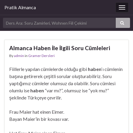
Pratik Almanca
Togg
navig
Almanca Haben İle İlgili Soru Cümleleri
By
admin
in
Gramer Dersleri
Fiillerle yapılan cümlelerde olduğu gibi
haben
‘ı cümlenin
başına getirerek çeşitli sorular oluşturabiliriz. Soru
yaptığımız cümleler olumsuz da olabilir. Soru cümlesi
olumlu ise
haben
“var mı?”, olumsuz ise “yok mu?”
şeklinde Türkçeye çevrilir.
Frau Maier hat einen Eimer.
Bayan Maier’in bir kovası var.