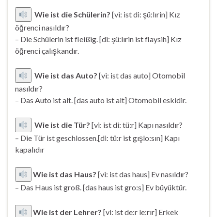
Wie ist die Schülerin?
[vi: ist di: şü:lırin] Kız
öğrenci nasıldır?
– Die Schülerin ist fleißig. [di: şü:lırin ist flaysih] Kız
öğrenci çalışkandır.
Wie ist das Auto?
[vi: ist das auto] Otomobil
nasıldır?
– Das Auto ist alt. [das auto ist alt] Otomobil eskidir.
Wie ist die Tür?
[vi: ist di: tü:r] Kapı nasıldır?
– Die Tür ist geschlossen.[di: tü:r ist gışlo:sın] Kapı
kapalıdır
Wie ist das Haus?
[vi: ist das haus] Ev nasıldır?
– Das Haus ist groß. [das haus ist gro:s] Ev büyüktür.
Wie ist der Lehrer?
[vi: ist de:r le:rır] Erkek