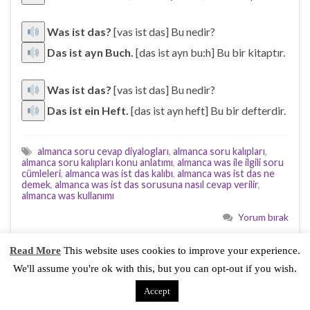
Was ist das?
[vas ist das] Bu nedir?
Das ist ayn Buch.
[das ist ayn bu:h] Bu bir kitaptır.
Was ist das?
[vas ist das] Bu nedir?
Das ist ein Heft.
[das ist ayn heft] Bu bir defterdir.
almanca soru cevap diyalogları
,
almanca soru kalıpları
,
almanca soru kalıpları konu anlatımı
,
almanca was ile ilgili soru
cümleleri
,
almanca was ist das kalıbı
,
almanca was ist das ne
demek
,
almanca was ist das sorusuna nasıl cevap verilir
,
almanca was kullanımı
Yorum bırak
Read More
This website uses cookies to improve your experience.
We'll assume you're ok with this, but you can opt-out if you wish.
DİĞER ALMANCA DERSLER
Accept
ALMANCA TANIŞMA DIYALOGLARI