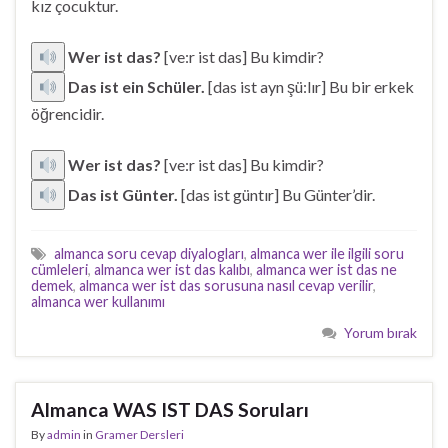
kız çocuktur.
Wer ist das?
[ve:r ist das] Bu kimdir?
Das ist ein Schüler.
[das ist ayn şü:lır] Bu bir erkek
öğrencidir.
Wer ist das?
[ve:r ist das] Bu kimdir?
Das ist Günter.
[das ist güntır] Bu Günter’dir.
almanca soru cevap diyalogları
,
almanca wer ile ilgili soru
cümleleri
,
almanca wer ist das kalıbı
,
almanca wer ist das ne
demek
,
almanca wer ist das sorusuna nasıl cevap verilir
,
almanca wer kullanımı
Yorum bırak
Almanca WAS IST DAS Soruları
By
admin
in
Gramer Dersleri