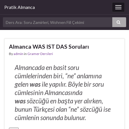
Pratik Almanca
Togg
navig
Almanca WAS IST DAS Soruları
By
admin
in
Gramer Dersleri
Almancada en basit soru
cümlelerinden biri, “ne” anlamına
gelen
was
ile yapılır. Böyle bir soru
cümlesinin Almancasında
was
sözcüğü en başta yer alırken,
bunun Türkçesi olan “ne” sözcüğü ise
cümlenin sonunda bulunur.