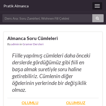
Pratik Almanca
Togg
navig
Almanca Soru Cümleleri
By
admin
in
Gramer Dersleri
Fiille yapılmış cümleleri daha önceki
derslerde gördüğümüz gibi fiili en
başa almak suretiyle soru haline
getirebiliriz. Cümlenin diğer
öğelerinin yerlerinde bir değişiklik
olmaz.
OLUMLU
OLUMSUZ