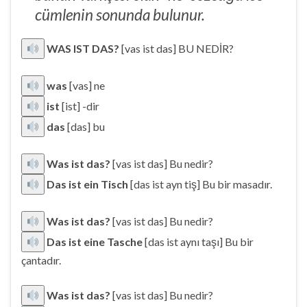
cümlenin sonunda bulunur.
WAS IST DAS?
[vas ist das] BU NEDİR?
was
[vas] ne
ist
[ist] -dir
das
[das] bu
Was ist das?
[vas ist das] Bu nedir?
Das ist ein Tisch
[das ist ayn tiş] Bu bir masadır.
Was ist das?
[vas ist das] Bu nedir?
Das ist eine Tasche
[das ist aynı taşı] Bu bir
çantadır.
Was ist das?
[vas ist das] Bu nedir?