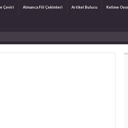
e Çeviri
Almanca Fiil Çekimleri
Artikel Bulucu
Kelime Oyu