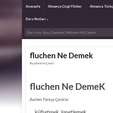
Anasayfa
Almanca Çizgi Filmler
Almanca Türkç
Ders Notları
fluchen Ne Demek
By
admin
in
Çeviri
fluchen Ne DemeK
fluchen
Türkçe Çevirisi
küfretmek, lanetlemek