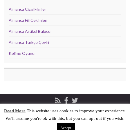
Almanca Çizgi Filmler
Almanca Fiil Çekimleri
Almanca Artikel Bulucu
Almanca Türkçe Çeviri
Kelime Oyunu
Read More
This website uses cookies to improve your experience.
Privacy & Cookies Policy
İletişim
We'll assume you're ok with this, but you can opt-out if you wish.
© 2026 Pratik Almanca.
Accept
Made with
by
Graphene Themes
.