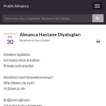
Pratik Almanca
Togg
navig
Almanca Hastane Diyalogları
EYL
30
By
admin
in
Ders Notları
Kendimi üşüttüm.
Ich habe mich erkältet.
İh habe mih erkeltet
Kendinizi nasıl hisssediyorsunuz?
Wie fühlen sie sich?
Vi fü:len zi: sih
Boğazım ağrıyor.
Ich habe halsschmerzen.