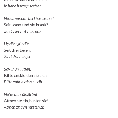
İh habe halzsşmertsen
Ne zamandan beri hastasınız?
Seit wann sind sie krank?
Zayt van zint zi: krank
Üç dört gündür.
Seit drei tagen.
Zayt dray ta:gen
Soyunun, lütfen.
Bitte entkleiden sie sich.
Bitte entklayden zi: zih
Nefes alın, öksürün!
Atmen sie ein, husten sie!
Atmen zi: ayn hu:sten zi: