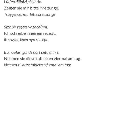
Lütfen dilinizi gösterin.
Zeigen sie mir bitte ıhre zunge.
Tsaygen zi: mir bitte i:re tsunge
Size bir reçete yazacağım.
Ich schreibe ıhnen ein rezept.
İh sraybe i:nen ayn retsept
Bu hapları günde dört defa alınız.
Nehmen sie diese tabletten viermal am tag.
Ne:men zi: di:ze tabletten fi:rmal am ta:g