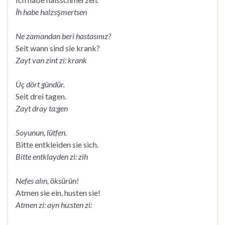
İh habe halzsşmertsen
Ne zamandan beri hastasınız?
Seit wann sind sie krank?
Zayt van zint zi: krank
Üç dört gündür.
Seit drei tagen.
Zayt dray ta:gen
Soyunun, lütfen.
Bitte entkleiden sie sich.
Bitte entklayden zi: zih
Nefes alın, öksürün!
Atmen sie ein, husten sie!
Atmen zi: ayn hu:sten zi: