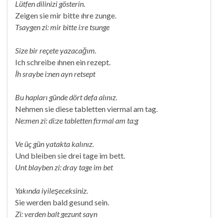
Lütfen dilinizi gösterin.
Zeigen sie mir bitte ıhre zunge.
Tsaygen zi: mir bitte i:re tsunge
Size bir reçete yazacağım.
Ich schreibe ıhnen ein rezept.
İh sraybe i:nen ayn retsept
Bu hapları günde dört defa alınız.
Nehmen sie diese tabletten viermal am tag.
Ne:men zi: di:ze tabletten fi:rmal am ta:g
Ve üç gün yatakta kalınız.
Und bleiben sie drei tage im bett.
Unt blayben zi: dray tage im bet
Yakında iyileşeceksiniz.
Sie werden bald gesund sein.
Zi: verden balt gezunt sayn