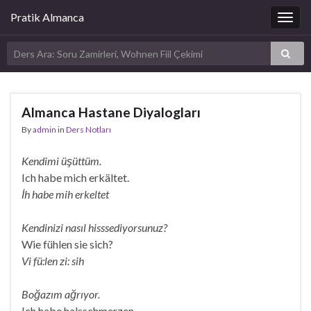
Pratik Almanca
Togg
navig
Almanca Hastane Diyalogları
By
admin
in
Ders Notları
Kendimi üşüttüm.
Ich habe mich erkältet.
İh habe mih erkeltet
Kendinizi nasıl hisssediyorsunuz?
Wie fühlen sie sich?
Vi fü:len zi: sih
Boğazım ağrıyor.
Ich habe halsschmerzen.