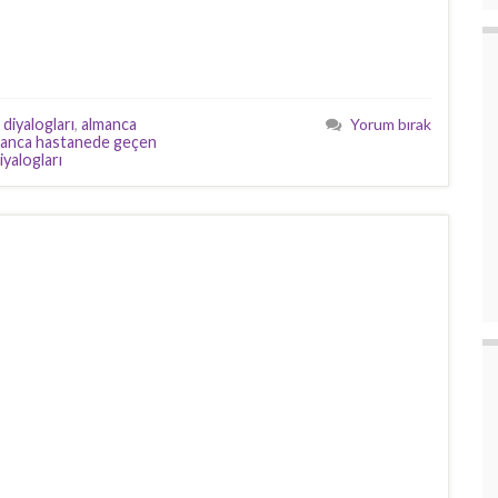
diyalogları
,
almanca
Yorum bırak
manca hastanede geçen
iyalogları