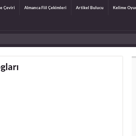
e Çeviri
Almanca Fiil Çekimleri
Artikel Bulucu
Kelime Oyu
gları