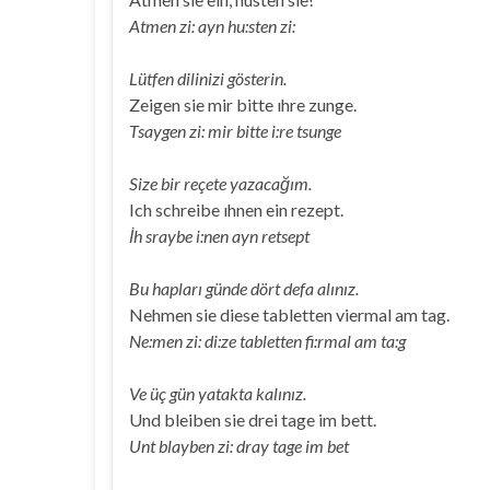
Atmen zi: ayn hu:sten zi:
Lütfen dilinizi gösterin.
Zeigen sie mir bitte ıhre zunge.
Tsaygen zi: mir bitte i:re tsunge
Size bir reçete yazacağım.
Ich schreibe ıhnen ein rezept.
İh sraybe i:nen ayn retsept
Bu hapları günde dört defa alınız.
Nehmen sie diese tabletten viermal am tag.
Ne:men zi: di:ze tabletten fi:rmal am ta:g
Ve üç gün yatakta kalınız.
Und bleiben sie drei tage im bett.
Unt blayben zi: dray tage im bet