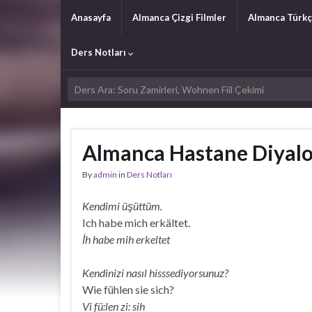
Anasayfa
Almanca Çizgi Filmler
Almanca Türkç
Ders Notları
Almanca Hastane Diyalo
By
admin
in
Ders Notları
Kendimi üşüttüm.
Ich habe mich erkältet.
İh habe mih erkeltet
Kendinizi nasıl hisssediyorsunuz?
Wie fühlen sie sich?
Vi fü:len zi: sih