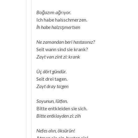
Boğazım ağrıyor.
Ich habe halsschmerzen.
İh habe halzsşmertsen
Ne zamandan beri hastasınız?
Seit wann sind sie krank?
Zayt van zint zi: krank
Üç dört gündür.
Seit drei tagen.
Zayt dray ta:gen
Soyunun, lütfen.
Bitte entkleiden sie sich.
Bitte entklayden zi: zih
Nefes alın, öksürün!
Atmen sie ein, husten sie!