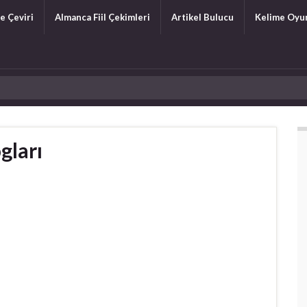
e Çeviri
Almanca Fiil Çekimleri
Artikel Bulucu
Kelime Oyu
gları