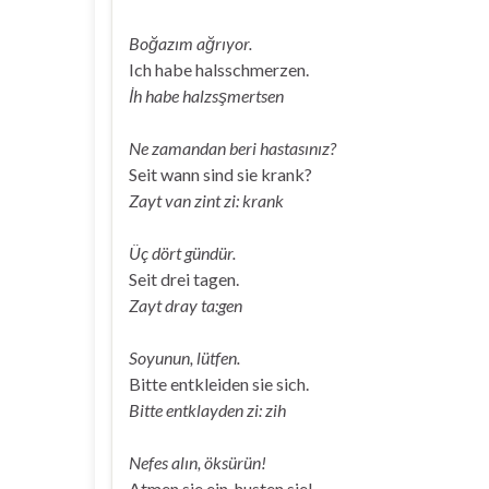
Boğazım ağrıyor.
Ich habe halsschmerzen.
İh habe halzsşmertsen
Ne zamandan beri hastasınız?
Seit wann sind sie krank?
Zayt van zint zi: krank
Üç dört gündür.
Seit drei tagen.
Zayt dray ta:gen
Soyunun, lütfen.
Bitte entkleiden sie sich.
Bitte entklayden zi: zih
Nefes alın, öksürün!
Atmen sie ein, husten sie!