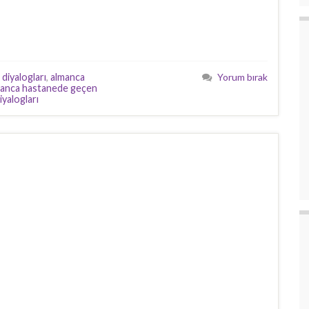
diyalogları
,
almanca
Yorum bırak
manca hastanede geçen
iyalogları