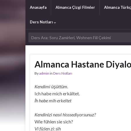
Anasayfa
Almanca Çizgi Filmler
Almanca Türkç
Ders Notları
Almanca Hastane Diyalo
By
admin
in
Ders Notları
Kendimi üşüttüm.
Ich habe mich erkältet.
İh habe mih erkeltet
Kendinizi nasıl hisssediyorsunuz?
Wie fühlen sie sich?
Vi fü:len zi: sih