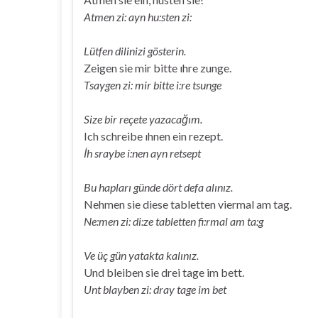
Atmen zi: ayn hu:sten zi:
Lütfen dilinizi gösterin.
Zeigen sie mir bitte ıhre zunge.
Tsaygen zi: mir bitte i:re tsunge
Size bir reçete yazacağım.
Ich schreibe ıhnen ein rezept.
İh sraybe i:nen ayn retsept
Bu hapları günde dört defa alınız.
Nehmen sie diese tabletten viermal am tag.
Ne:men zi: di:ze tabletten fi:rmal am ta:g
Ve üç gün yatakta kalınız.
Und bleiben sie drei tage im bett.
Unt blayben zi: dray tage im bet